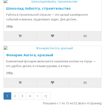
Шоколад Industry, строительство
Работа в строительной отрасли — это целый калейдоскоп
событий и важных, трудоемких задач. Для достиж..
280р.
Фонарик Aurora, красный
Компактный фонарик включается нажатием кнопки на торце —
это удобно делать и голыми руками, и в перч..
295р.
1
2
3
4
>
>|
Показано с 1 по 15 из 52 (всего 4 страниц)