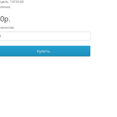
дель: 74150.60
личие:
0р.
личество
Купить