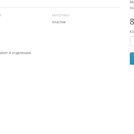
Мо
На
Я
МАТЕРИАЛ
8
пластик
Ко
меет 4 отделения.