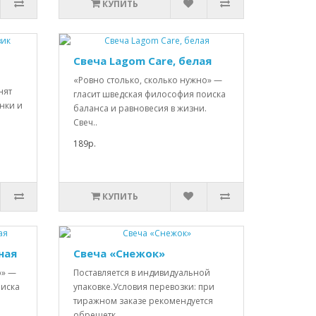
КУПИТЬ
Свеча Lagom Care, белая
«Ровно столько, сколько нужно» —
нят
гласит шведская философия поиска
нки и
баланса и равновесия в жизни.
Свеч..
189р.
КУПИТЬ
ная
Свеча «Снежок»
о» —
Поставляется в индивидуальной
оиска
упаковке.Условия перевозки: при
.
тиражном заказе рекомендуется
обрешетк..