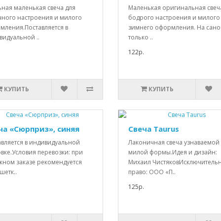
ьная маленькая свеча для
Маленькая оригинальная свеч
чного настроения и милого
бодрого настроения и милого
мления.Поставляется в
зимнего оформления. На сано
видуальной ..
только ..
122р.
КУПИТЬ
КУПИТЬ
ча «Сюрприз», синяя
Свеча Taurus
авляется в индивидуальной
Лаконичная свеча узнаваемой
вке.Условия перевозки: при
милой формы.Идея и дизайн:
жном заказе рекомендуется
Михаил ЧистяковИсключитель
шетк..
право: ООО «П..
125р.