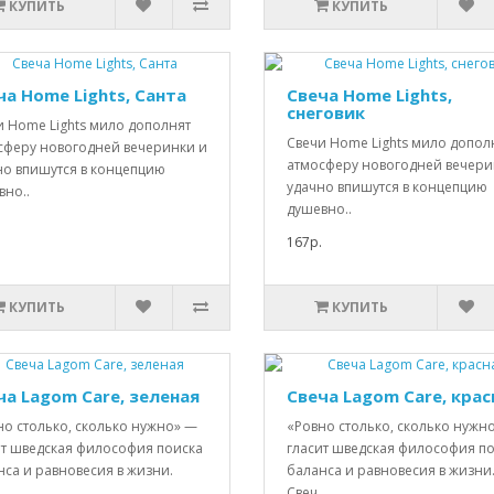
КУПИТЬ
КУПИТЬ
ча Home Lights, Санта
Свеча Home Lights,
снеговик
и Home Lights мило дополнят
Свечи Home Lights мило допол
сферу новогодней вечеринки и
атмосферу новогодней вечери
но впишутся в концепцию
удачно впишутся в концепцию
вно..
душевно..
167р.
КУПИТЬ
КУПИТЬ
ча Lagom Care, зеленая
Свеча Lagom Care, крас
но столько, сколько нужно» —
«Ровно столько, сколько нужн
ит шведская философия поиска
гласит шведская философия п
нса и равновесия в жизни.
баланса и равновесия в жизни
.
Свеч..