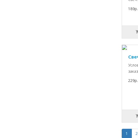
189р.
Све
Усло
заказ
229р.
1
2