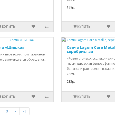
189р.
КУПИТЬ
КУПИТЬ
ча «Шишка»
Свеча Lagom Care Metall
серебристая
вия перевозки: при тиражном
«Ровно столько, сколько нужн
е рекомендуется обрешетка...
гласит шведская философия п
баланса и равновесия в жизни
Свеч..
235р.
КУПИТЬ
КУПИТЬ
3
>
>|