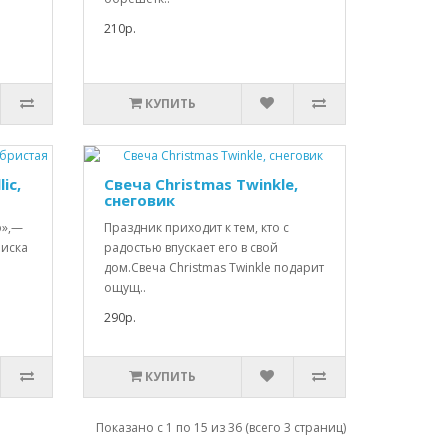
210р.
КУПИТЬ
ic,
Свеча Christmas Twinkle,
снеговик
о»,—
Праздник приходит к тем, кто с
оиска
радостью впускает его в свой
.
дом.Свеча Christmas Twinkle подарит
ощущ..
290р.
КУПИТЬ
Показано с 1 по 15 из 36 (всего 3 страниц)