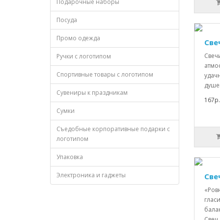
Подарочные наборы
Посуда
Промо одежда
Све
Свеч
Ручки с логотипом
атмо
Спортивные товары с логотипом
удач
душе
Сувениры к праздникам
167р.
Сумки
Съедобные корпоративные подарки с
логотипом
Упаковка
Электроника и гаджеты
Све
«Ров
глас
бала
Свеч.