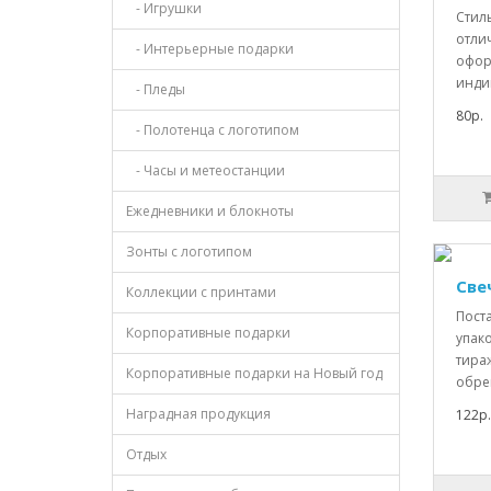
- Игрушки
Стил
отли
- Интерьерные подарки
офор
инди
- Пледы
80р.
- Полотенца с логотипом
- Часы и метеостанции
Ежедневники и блокноты
Зонты с логотипом
Све
Коллекции с принтами
Пост
Корпоративные подарки
упако
тира
Корпоративные подарки на Новый год
обре
Наградная продукция
122р.
Отдых